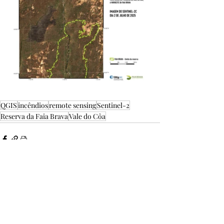
QGIS
incêndios
remote sensing
Sentinel-2
Reserva da Faia Brava
Vale do Côa
Recent Posts
See All