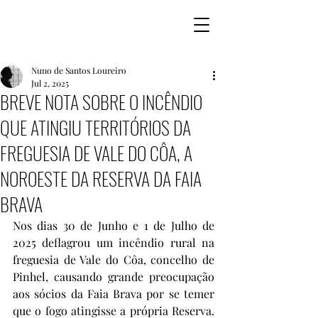
Nuno de Santos Loureiro
Jul 2, 2025
BREVE NOTA SOBRE O INCÊNDIO
QUE ATINGIU TERRITÓRIOS DA
FREGUESIA DE VALE DO CÔA, A
NOROESTE DA RESERVA DA FAIA
BRAVA
Nos dias 30 de Junho e 1 de Julho de 
2025 deflagrou um incêndio rural na 
freguesia de Vale do Côa, concelho de 
Pinhel, causando grande preocupação 
aos sócios da Faia Brava por se temer 
que o fogo atingisse a própria Reserva. 