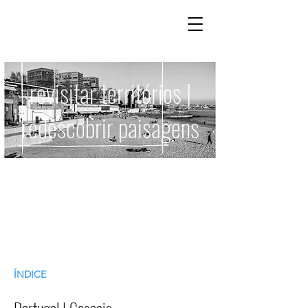
revisitar territórios |
redescobrir paisagens
ÍNDICE